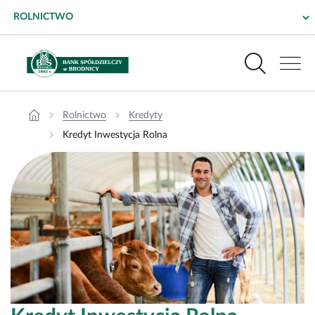
Kredyt Inwestycja Rolna w BS Brodnica – Bank Spółdzielczy w Brod
Wyszukiwarka
Menu główne dla rolnictwa
Produkty
Rolnictwo
Kredyty
Kredyt Inwestycja Rolna
Bankowość elektroniczna
Pomoc i kontakt
Placówki i bankomaty
Bezpieczeństwo