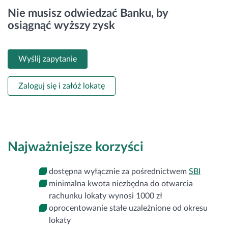
Nie musisz odwiedzać Banku, by
Zaloguj się
osiągnąć wyższy zysk
Wyślij zapytanie
Zaloguj się i załóż lokatę
Najważniejsze korzyści
dostępna wyłącznie za pośrednictwem
SBI
minimalna kwota niezbędna do otwarcia
rachunku lokaty wynosi 1000 zł
oprocentowanie stałe uzależnione od okresu
lokaty