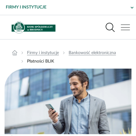
Płatności BLIK – Bank Spółdzielczy w Brodnicy
Wyszukiwarka
Menu główne dla firm i instytucji
Produkty
Firmy i instytucje
Bankowość elektroniczna
Płatności BLIK
Bankowość elektroniczna
Pomoc i kontakt
Placówki i bankomaty
Bezpieczeństwo