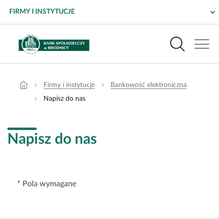
Napisz do nas – Bank Spółdzielczy w Brodnicy
Wyszukiwarka
Menu główne dla firm i instytucji
Produkty
Firmy i instytucje
Bankowość elektroniczna
Napisz do nas
Bankowość elektroniczna
Napisz do nas
Pomoc i kontakt
Placówki i bankomaty
Pola wymagane
Bezpieczeństwo