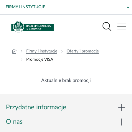
Promocje VISA – Bank Spółdzielczy w Brodnicy
Wyszukiwarka
Menu główne dla firm i instytucji
Produkty
Firmy i instytucje
Oferty i promocje
Promocje VISA
Bankowość elektroniczna
Aktualnie brak promocji
Pomoc i kontakt
Placówki i bankomaty
Przydatne informacje
Bezpieczeństwo
O nas