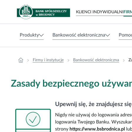
Zasady bezpiecznego używania systemu bankowości elektronicz
KLIENCI INDYWIDUALNI
FIR
Produkty
Bankowość elektroniczna
Pomoc
Menu główne dla firm i instytucji
Konta
Bankowość elektroniczna
Firmy i instytucje
Bankowość elektroniczna
Z
Kredyty
Aplikacja mobilna BSBrodnica
Oszczędności
eKantor BS
Zasady bezpiecznego używan
Karty płatnicze
mojeID Profil Zaufany
Produkty walutowe
Płatności BLIK
Upewnij się, że znajdujesz s
Nigdy nie używaj do logowania adres
logowania Twojego Banku. Wyszukane 
strony
https://www.bsbrodnica.pl
lub