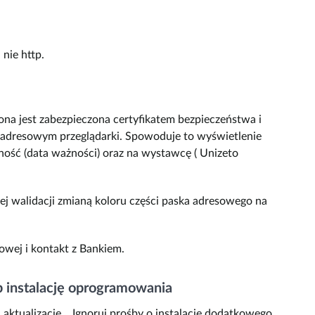
nie http.
trona jest zabezpieczona certyfikatem bezpieczeństwa i
u adresowym przeglądarki. Spowoduje to wyświetlenie
lność (data ważności) oraz na wystawcę ( Unizeto
j walidacji zmianą koloru części paska adresowego na
towej i kontakt z Bankiem.
b instalację oprogramowania
 aktualizację. Ignoruj prośby o instalację dodatkowego