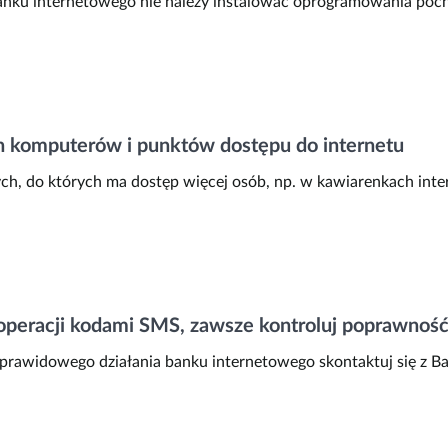
 banku internetowego nie należy instalować oprogramowania poc
 komputerów i punktów dostępu do internetu
h, do których ma dostęp więcej osób, np. w kawiarenkach inte
ji operacji kodami SMS, zawsze kontroluj poprawn
prawidowego działania banku internetowego skontaktuj się z B