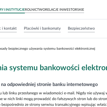
nej – Bank Spółdzielczy w Brodnicy
MY I INSTYTUCJE
ROLNICTWO
RELACJE INWESTORSKIE
 i kontakt
Placówki i bankomaty
Bezpieczeństwo
asady bezpiecznego używania systemu bankowości elektronicznej
ia systemu bankowości elektro
ię na odpowiedniej stronie banku internetowego
u lub linku przesłanego w wiadomości e-mail. Nigdy nie używaj
w nich linki mogą prowadzić do fałszywych stron lub do stron z
 bezpośrednio ze strony serwisu transakcyjnego wpisując właści