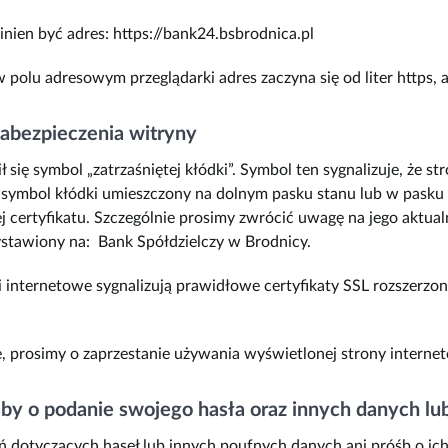
ien być adres: https://bank24.bsbrodnica.pl
polu adresowym przeglądarki adres zaczyna się od liter https, a 
zabezpieczenia witryny
 się symbol „zatrzaśniętej kłódki”. Symbol ten sygnalizuje, że s
 w symbol kłódki umieszczony na dolnym pasku stanu lub w pask
j certyfikatu. Szczególnie prosimy zwrócić uwagę na jego aktua
 wystawiony na: Bank Spółdzielczy w Brodnicy.
nternetowe sygnalizują prawidłowe certyfikaty SSL rozszerzone
ne, prosimy o zaprzestanie używania wyświetlonej strony interne
śby o podanie swojego hasła oraz innych danych lu
ń dotyczących haseł lub innych poufnych danych ani próśb o ich