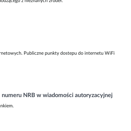
hodzącego z nieznanych źródeł.
rnetowych. Publiczne punkty dostepu do internetu WiFi
ość numeru NRB w wiadomości autoryzacyjnej
ankiem.